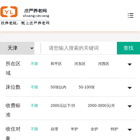
查找
所在区
不限
和平区
河东区
河西区
域
南开区
河北区
红桥区
东丽区
床位数
不限
50张以内
50-100张
西青区
津南区
北辰区
武清区
100-200张
200-300张
300-500张
收费标
宝坻区
滨海新区
宁河县
静海县
不限
2000元以下/月
2000-3000元/月
准
500张以上
蓟县
3000-5000元/月
5000-8000元/月
收住对
不限
自理
半护
全护
特护
8000元以上/月
象