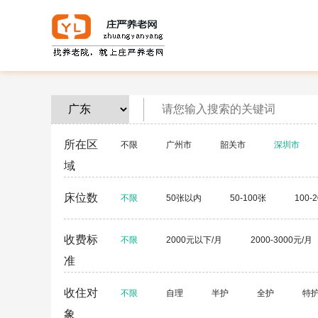
所在区
不限
广州市
韶关市
深圳市
域
茂名市
肇庆市
惠州市
梅州市
床位数
不限
50张以内
50-100张
100-
中山市
潮州市
揭阳市
云浮市
收费标
不限
2000元以下/月
2000-3000元/月
准
收住对
不限
自理
半护
全护
特
象